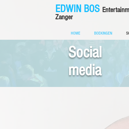
EDWIN BOS
Entertain
Zanger
HOME
BOEKINGEN
S
Social
media