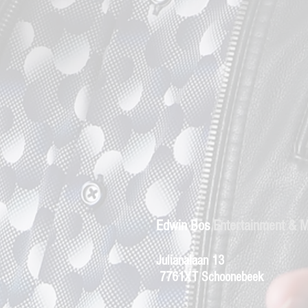
Edwin Bos
Entertainment & 
Julianalaan 13
7761XT Schoonebeek